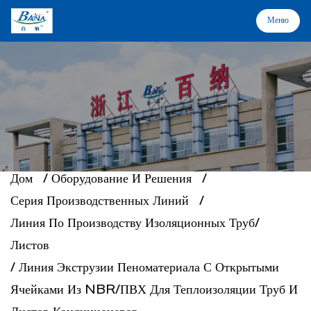
Меню
Меню
Дом
Оборудование и решения
О нас
Дом
/
Оборудование И Решения
/
Серия Производственных Линий
/
Линия По Производству Изоляционных Труб/
Отраслевые применения
Листов
/
Линия Экструзии Пеноматериала С Открытыми
Поддержка
Ячейками Из NBR/ПВХ Для Теплоизоляции Труб И