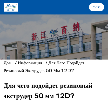
Меню
Меню
Дом
Оборудование и решения
О нас
Дом
/
Информация
/
Для Чего Подойдет
Резиновый Экструдер 50 Мм 12D?
Отраслевые применения
Для чего подойдет резиновый
Поддержка
экструдер 50 мм 12D?